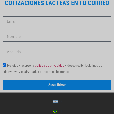
COTIZACIONES LÁCTEAS EN TU CORREO
He leído y acepto la
política de privacidad
y deseo recibir boletines de
edairynews y edairymarket por correo electrónico
Suscribirse
ES
PT