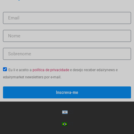
Eu li e aceito a
política de privacidade
e desejo receber edairynews e
edairymarket newsletters por e-mail.
Inscreva-me
ES
PT