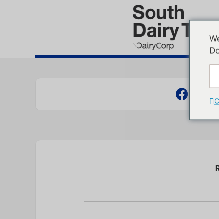
We
Do
C