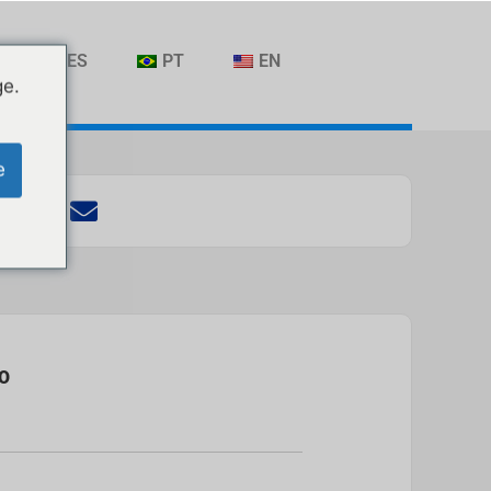
ES
PT
EN
ge.
e
O