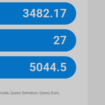
3482.17
27
5044.5
remada, Queso Semiduro, Queso Duro,