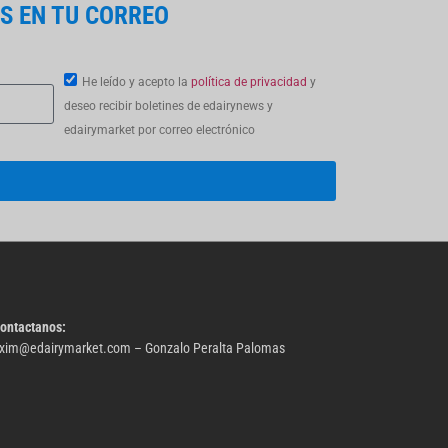
S EN TU CORREO
He leído y acepto la
política de privacidad
y
deseo recibir boletines de edairynews y
edairymarket por correo electrónico
ontactanos:
xim@
edairymarket.com
– Gonzalo Peralta Palomas