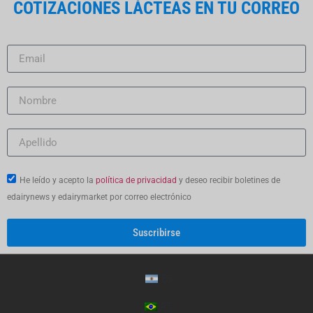
COTIZACIONES LÁCTEAS EN TU CORREO
He leído y acepto la
política de privacidad
y deseo recibir boletines de
edairynews y edairymarket por correo electrónico
Suscribirse
ES
PT