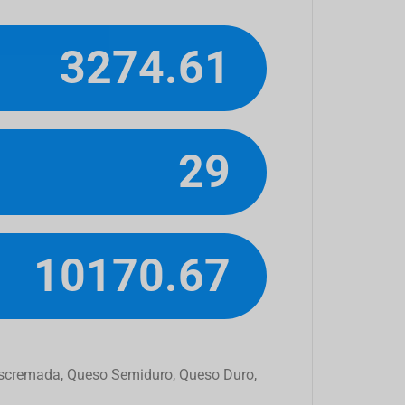
3274.61
29
10170.67
Descremada, Queso Semiduro, Queso Duro,