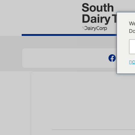
We
Do
C