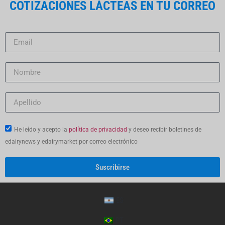
COTIZACIONES LÁCTEAS EN TU CORREO
He leído y acepto la
política de privacidad
y deseo recibir boletines de
edairynews y edairymarket por correo electrónico
Suscribirse
ES
PT