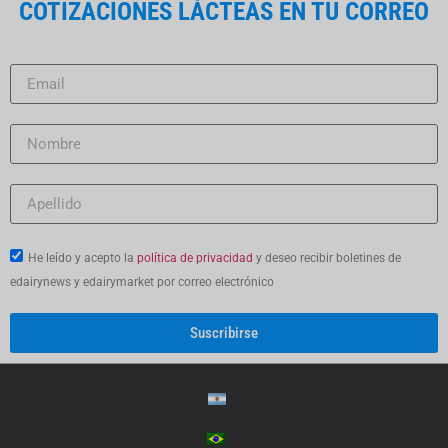
COTIZACIONES LÁCTEAS EN TU CORREO
He leído y acepto la
política de privacidad
y deseo recibir boletines de
edairynews y edairymarket por correo electrónico
Suscribirse
ES
PT