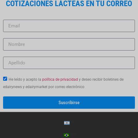
COTIZACIONES LÁCTEAS EN TU CORREO
He leído y acepto la
política de privacidad
y deseo recibir boletines de
edairynews y edairymarket por correo electrónico
Suscribirse
ES
PT