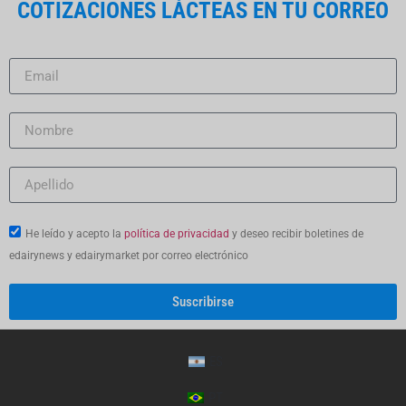
COTIZACIONES LÁCTEAS EN TU CORREO
He leído y acepto la
política de privacidad
y deseo recibir boletines de
edairynews y edairymarket por correo electrónico
Suscribirse
ES
PT