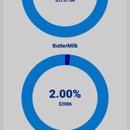
ButterMilk