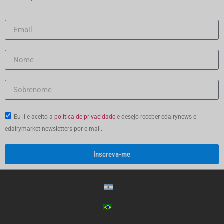
Eu li e aceito a
política de privacidade
e desejo receber edairynews e
edairymarket newsletters por e-mail.
Inscreva-me
ES
PT