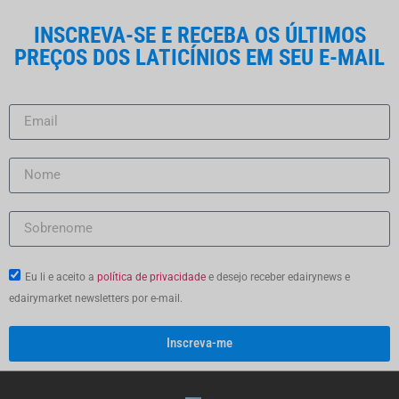
Relatórios do Mercado
de Laticínios Uruguaio
INSCREVA-SE E RECEBA OS ÚLTIMOS
PREÇOS DOS LATICÍNIOS EM SEU E-MAIL
Eu li e aceito a
política de privacidade
e desejo receber edairynews e
edairymarket newsletters por e-mail.
Inscreva-me