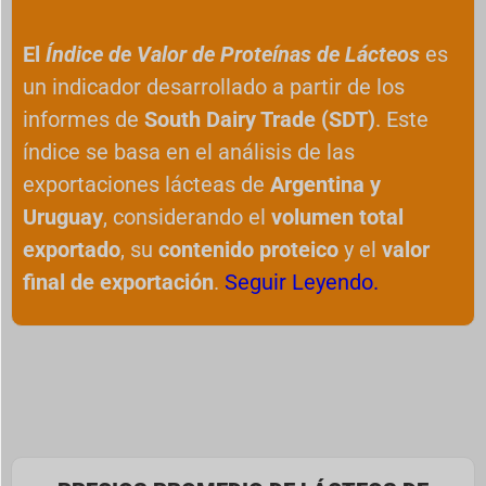
El
Índice de Valor de Proteínas de Lácteos
es
un indicador desarrollado a partir de los
informes de
South Dairy Trade (SDT)
. Este
índice se basa en el análisis de las
exportaciones lácteas de
Argentina y
Uruguay
, considerando el
volumen total
exportado
, su
contenido proteico
y el
valor
final de exportación
.
Seguir Leyendo.