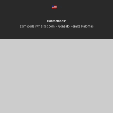
EN
Contactanos:
exim@
edairymarket.com
– Gonzalo Peralta Palomas