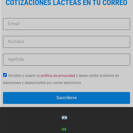
COTIZACIONES LÁCTEAS EN TU CORREO
He leído y acepto la
política de privacidad
y deseo recibir boletines de
edairynews y edairymarket por correo electrónico
Suscribirse
ES
PT